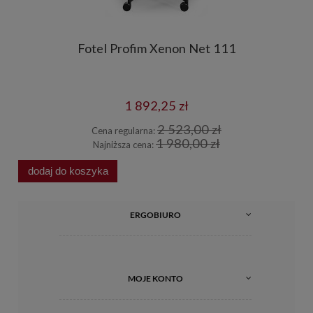
Fotel Profim Xenon Net 111
1 892,25 zł
2 523,00 zł
Cena regularna:
1 980,00 zł
Najniższa cena:
dodaj do koszyka
d
ERGOBIURO
MOJE KONTO