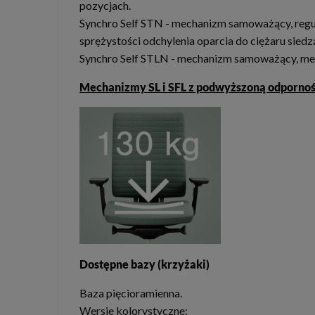
pozycjach.
Synchro Self STN - mechanizm samoważący, regul
sprężystości odchylenia oparcia do ciężaru sie
Synchro Self STLN - mechanizm samoważący, me
Mechanizmy SL i SFL z podwyższoną odpornośc
Dostępne bazy (krzyżaki)
Baza pięcioramienna.
Wersje kolorystyczne: