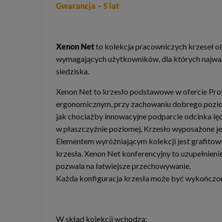
Gwarancja – 5 lat
Xenon Net
to kolekcja pracowniczych krzeseł o
wymagających użytkowników, dla których najważn
siedziska.
Xenon Net to krzesło podstawowe w ofercie Prof
ergonomicznym, przy zachowaniu dobrego poziom
jak chociażby innowacyjne podparcie odcinka l
w płaszczyźnie poziomej. Krzesło wyposażone jes
Elementem wyróżniającym kolekcji jest grafitowy
krzesła. Xenon Net konferencyjny to uzupełnienie
pozwala na łatwiejsze przechowywanie.
Każda konfiguracja krzesła może być wykończona
W skład kolekcji wchodzą: