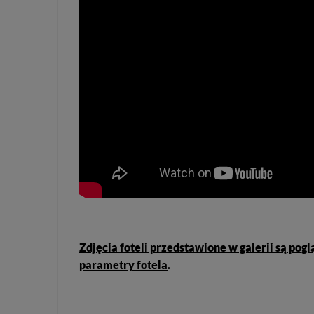
Zdjęcia foteli przedstawione w galerii są po
parametry fotela
.