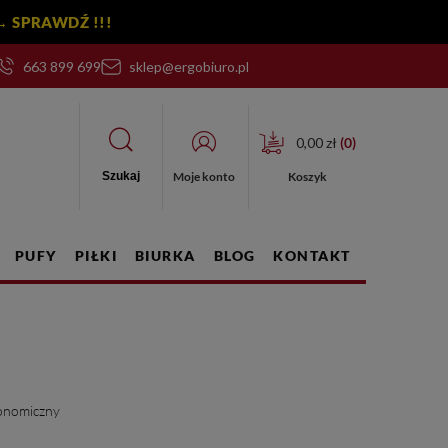
y! → SPRAWDŹ !!!
663 899 699
sklep@ergobiuro.pl
0,00 zł
(
0
)
Moje konto
Koszyk
Szukaj
PUFY
PIŁKI
BIURKA
BLOG
KONTAKT
gonomiczny