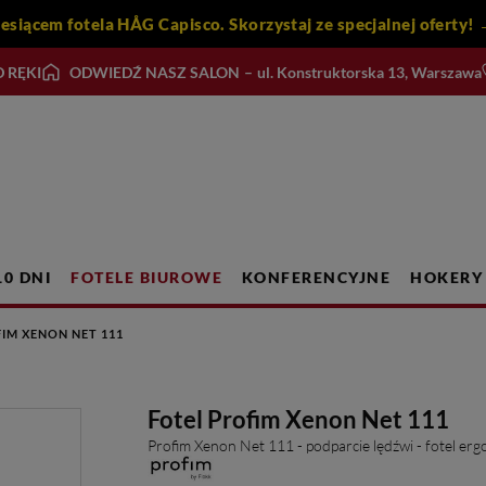
iesiącem fotela HÅG Capisco. Skorzystaj ze specjalnej ofert
 RĘKI
ODWIEDŹ NASZ SALON
–
ul. Konstruktorska 13, Warszawa
10 DNI
FOTELE BIUROWE
KONFERENCYJNE
HOKERY
IM XENON NET 111
Fotel Profim Xenon Net 111
Profim Xenon Net 111 - podparcie lędźwi - fotel er