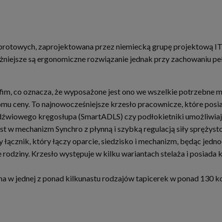
brotowych, zaprojektowana przez niemiecką grupę projektową ITO
iejsze są ergonomiczne rozwiązanie jednak przy zachowaniu pełn
im, co oznacza, że wyposażone jest ono we wszelkie potrzebne me
u ceny. To najnowocześniejsze krzesło pracownicze, które posia
ędźwiowego kręgosłupa (SmartADLS) czy podłokietniki umożliwiaj
t w mechanizm Synchro z płynną i szybką regulacją siły sprężysto
 łącznik, który łączy oparcie, siedzisko i mechanizm, będąc jed
 rodziny. Krzesło występuje w kilku wariantach stelaża i posiada
 w jednej z ponad kilkunastu rodzajów tapicerek w ponad 130 kol