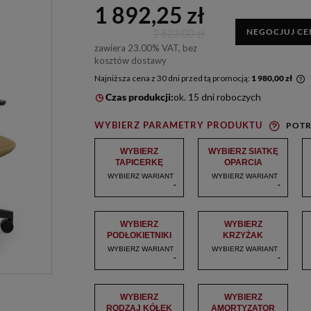
1 892,25 zł
NEGOCJUJ CE
2 523,00 zł
zawiera 23.00% VAT, bez
kosztów dostawy
Najniższa cena z 30 dni przed tą promocją:
1 980,00 zł
Czas produkcji:
ok. 15 dni roboczych
Jeżeli produkt jest sprzedawany krócej niż
30 dni, wyświetlana jest najniższa cena od
WYBIERZ PARAMETRY PRODUKTU
POTR
momentu, kiedy produkt pojawił się w
sprzedaży.
WYBIERZ
WYBIERZ SIATKĘ
TAPICERKĘ
OPARCIA
GRUPĘ CENOWĄ
WYBIERZ WARIANT
WYBIERZ WARIANT
RODZAJ I KOLOR
-
-
WYBIERZ
WYBIERZ
PODŁOKIETNIKI
KRZYŻAK
WYBIERZ WARIANT
WYBIERZ WARIANT
-
-
WYBIERZ
WYBIERZ
RODZAJ KÓŁEK
AMORTYZATOR