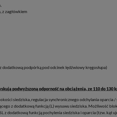
,
, z zagłówkiem
 (z dodatkową podpórką pod odcinek lędźwiowy kręgosłupa)
skują podwyższoną odporność na obciążenia, ze 110 do 130 k
sokości siedziska, regulacja synchronicznego odchylania oparcia 
dzącego z dodatkową funkcją (L) wysuwu siedziska. Możliwość bl
L z dodatkową funkcją pochylenia siedziska i oparcia (tzw. kąt