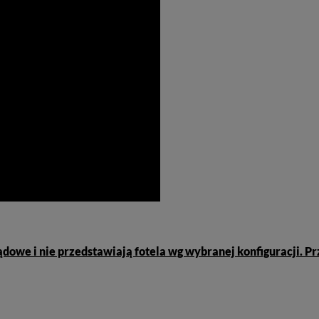
glądowe i nie przedstawiają fotela wg wybranej konfiguracji.