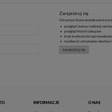
Zarejestruj się
Otrzymasz liczne dodatkowe korzyś
podgląd statusu realizacji zamó
podgląd historii zakupów
brak konieczności wprowadzania
możliwość otrzymania rabatów 
zarejestruj się
TO
INFORMACJE
O NAS