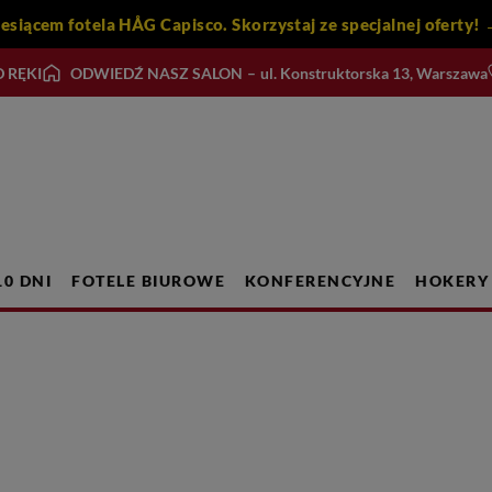
iesiącem fotela HÅG Capisco. Skorzystaj ze specjalnej ofert
 RĘKI
ODWIEDŹ NASZ SALON
–
ul. Konstruktorska 13, Warszawa
10 DNI
FOTELE BIUROWE
KONFERENCYJNE
HOKERY