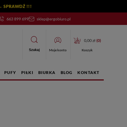
y! → SPRAWDŹ !!!
663 899 699
sklep@ergobiuro.pl
0,00 zł
(
0
)
Moje konto
Koszyk
Szukaj
PUFY
PIŁKI
BIURKA
BLOG
KONTAKT