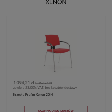
XENON
1 094,21 zł
1 367,76 zł
zawiera 23.00% VAT, bez kosztów dostawy
Krzesło Profim Xenon 20 H
SKONFIGURUJ I ZAMÓW