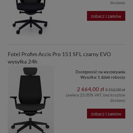
dostawy
zobacz i zamów
Fotel Profim Accis Pro 151 SFL czarny EVO
wysyłka 24h
Dostępność:
na wyczerpaniu
Wysyłka:
1 dzień roboczy
2 664,00 zł
3 552,00 zł
zawiera 23.00% VAT, bez kosztów
dostawy
zobacz i zamów