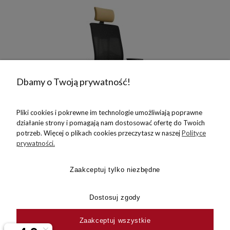
Dbamy o Twoją prywatność!
Pliki cookies i pokrewne im technologie umożliwiają poprawne
działanie strony i pomagają nam dostosować ofertę do Twoich
potrzeb. Więcej o plikach cookies przeczytasz w naszej
Polityce
prywatności.
Fotel Profim Xenon Net 111
Zaakceptuj tylko niezbędne
1 892,25 zł
Dostosuj zgody
2 523,00 zł
Cena regularna:
1 980,00 zł
Zaakceptuj wszystkie
Najniższa cena: