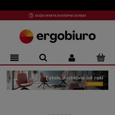
!
DUŻA OFERTA DOSTĘPNE OD RĘKI