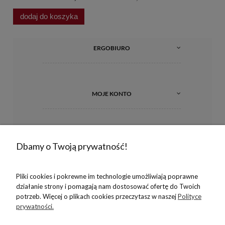
dodaj do koszyka
d
ERGOBIURO
MOJE KONTO
INFORMACJE
Dbamy o Twoją prywatność!
Pliki cookies i pokrewne im technologie umożliwiają poprawne
O NAS
działanie strony i pomagają nam dostosować ofertę do Twoich
potrzeb. Więcej o plikach cookies przeczytasz w naszej
Polityce
prywatności.