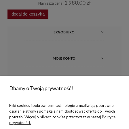
1 980,00 zł
Najniższa cena:
dodaj do koszyka
d
ERGOBIURO
MOJE KONTO
INFORMACJE
Dbamy o Twoją prywatność!
Pliki cookies i pokrewne im technologie umożliwiają poprawne
O NAS
działanie strony i pomagają nam dostosować ofertę do Twoich
potrzeb. Więcej o plikach cookies przeczytasz w naszej
Polityce
prywatności.