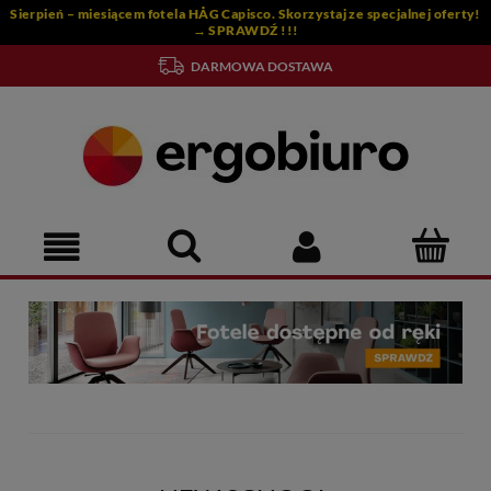
Sierpień – miesiącem fotela HÅG Capisco. Skorzystaj ze specjalnej oferty!
→ SPRAWDŹ !!!
DARMOWA DOSTAWA