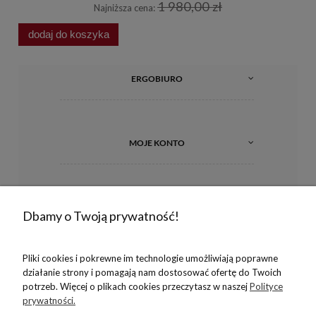
1 980,00 zł
Najniższa cena:
dodaj do koszyka
d
ERGOBIURO
MOJE KONTO
INFORMACJE
Dbamy o Twoją prywatność!
Pliki cookies i pokrewne im technologie umożliwiają poprawne
O NAS
działanie strony i pomagają nam dostosować ofertę do Twoich
potrzeb. Więcej o plikach cookies przeczytasz w naszej
Polityce
prywatności.