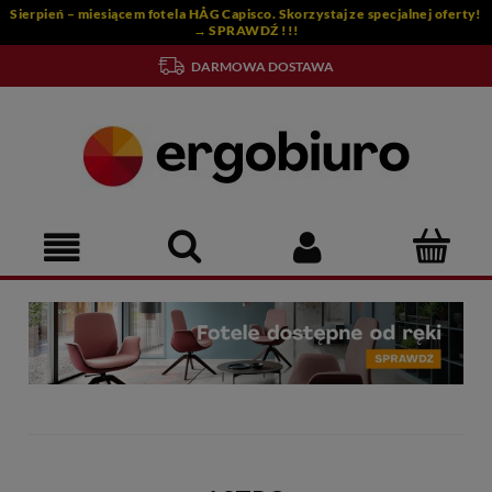
Sierpień – miesiącem fotela HÅG Capisco. Skorzystaj ze specjalnej oferty!
→ SPRAWDŹ !!!
DARMOWA DOSTAWA