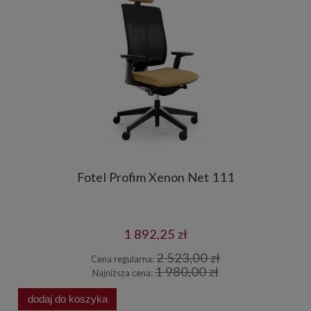
Fotel Profim Xenon Net 111
1 892,25 zł
2 523,00 zł
Cena regularna:
1 980,00 zł
Najniższa cena:
dodaj do koszyka
d