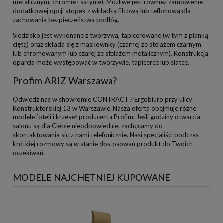
metalicznym, chromie i satynie). Możliwe jest również zamówienie
dodatkowej opcji stopek z wkładką filcową lub teflonową dla
zachowania bezpieczeństwa podłóg.
Siedzisko jest wykonane z tworzywa, tapicerowane (w tym z pianką
ciętą) oraz składa się z maskownicy (czarnej ze stelażem czarnym
lub chromowanym lub szarej ze stelażem metalicznym). Konstrukcja
oparcia może występować w tworzywie, tapicerce lub siatce.
Profim ARIZ Warszawa?
Odwiedź nas w showromie CONTRACT / Ergobiuro przy ulicy
Konstruktorskiej 13 w Warszawie. Nasza oferta obejmuje różne
modele foteli i krzeseł producenta Profim. Jeśli godziny otwarcia
salonu są dla Ciebie nieodpowiednie, zachęcamy do
skontaktowania się z nami telefonicznie. Nasi specjaliści podczas
krótkiej rozmowy są w stanie dostosowań produkt do Twoich
oczekiwań.
MODELE NAJCHĘTNIEJ KUPOWANE