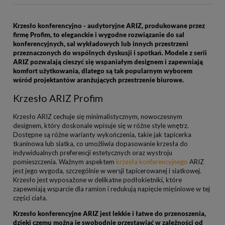
Krzesło konferencyjno - audytoryjne ARIZ, produkowane przez
firmę Profim, to eleganckie i wygodne rozwiązanie do sal
konferencyjnych, sal wykładowych lub innych przestrzeni
przeznaczonych do wspólnych dyskusji i spotkań. Modele z serii
ARIZ pozwalają cieszyć się wspaniałym designem i zapewniają
komfort użytkowania, dlatego są tak popularnym wyborem
wśród projektantów aranżujących przestrzenie biurowe.
Krzesło ARIZ Profim
Krzesło ARIZ cechuje się minimalistycznym, nowoczesnym
designem, który doskonale wpisuje się w różne style wnętrz.
Dostępne są różne warianty wykończenia, takie jak tapicerka
tkaninowa lub siatka, co umożliwia dopasowanie krzesła do
indywidualnych preferencji estetycznych oraz wystroju
pomieszczenia. Ważnym aspektem
krzesła konferencyjnego
ARIZ
jest jego wygoda, szczególnie w wersji tapicerowanej i siatkowej.
Krzesło jest wyposażone w delikatne podłokietniki, które
zapewniają wsparcie dla ramion i redukują napięcie mięśniowe w tej
części ciała.
Krzesło konferencyjne ARIZ jest lekkie i łatwe do przenoszenia,
dzięki czemu można je swobodnie przestawiać w zależności od