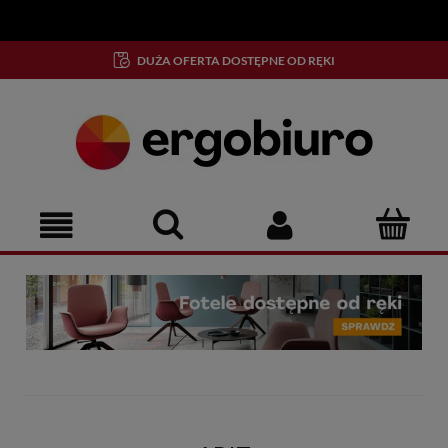
!
DUŻA OFERTA DOSTĘPNE OD RĘKI