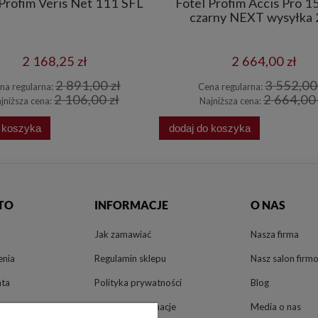
 Profim Veris Net 111 SFL
Fotel Profim Accis Pro 1
czarny NEXT wysyłka
2 168,25 zł
2 664,00 zł
2 891,00 zł
3 552,00 
na regularna:
Cena regularna:
2 106,00 zł
2 664,00 
jniższa cena:
Najniższa cena:
o koszyka
dodaj do koszyka
TO
INFORMACJE
O NAS
Jak zamawiać
Nasza firma
enia
Regulamin sklepu
Nasz salon firm
nta
Polityka prywatności
Blog
Zwroty i reklamacje
Media o nas