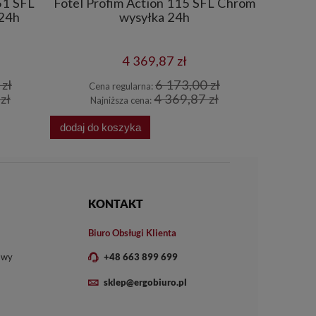
51 SFL
Fotel Profim Action 115 SFL Chrom
Fotel P
 24h
wysyłka 24h
N
4 369,87 zł
zł
6 173,00 zł
Cena regularna:
Cena
zł
4 369,87 zł
Najniższa cena:
Najn
dodaj do koszyka
dodaj do 
KONTAKT
Biuro Obsługi Klienta
owy
+48 663 899 699
sklep@ergobiuro.pl