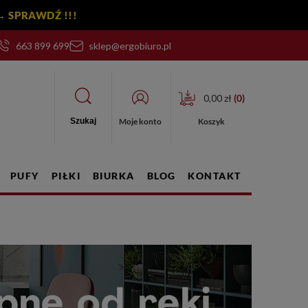
y! → SPRAWDŹ !!!
663 899 699
sklep@ergobiuro.pl
0,00 zł
(
0
)
Moje konto
Koszyk
Szukaj
PUFY
PIŁKI
BIURKA
BLOG
KONTAKT