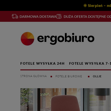
🌞 Sierpień – m
DARMOWA DOSTAWA
DUŻA OFERTA DOSTĘPNE OD
FOTELE WYSYŁKA 24H
FOTELE WYSYŁKA 7-
FOTELE BIUROWE
OLLIE