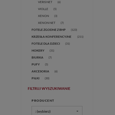
VERIS NET
(6)
VIOLLE
(5)
XENON
(3)
XENON NET
(7)
FOTELE ZGODNE Z BHP
(123)
(211)
FOTELE DLA DZIECI
(31)
HOKERY
(31)
BIURKA
(7)
PUFY
(5)
AKCESORIA
(6)
PIŁKI
(30)
FILTRUJ WYSZUKIWANIE
PRODUCENT
: (wybierz)