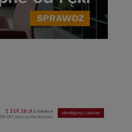
SORTUJ WG:
NAZWA
CENA
1 319,18 zł
1 758,90 zł
skonfiguruj i zamów
00% VAT, bez kosztów dostawy