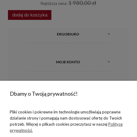
1 980,00 zł
Najniższa cena:
dodaj do koszyka
d
ERGOBIURO
MOJE KONTO
INFORMACJE
Dbamy o Twoją prywatność!
Pliki cookies i pokrewne im technologie umożliwiają poprawne
O NAS
działanie strony i pomagają nam dostosować ofertę do Twoich
potrzeb. Więcej o plikach cookies przeczytasz w naszej
Polityce
prywatności.