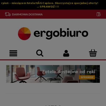
alnej oferty!
DUŻA OFERTA DOSTĘPNE OD RĘKI