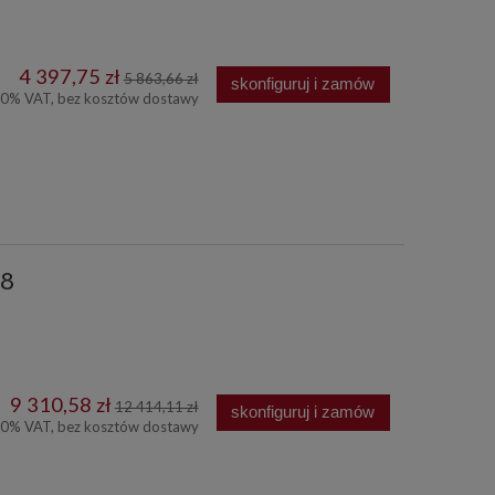
4 397,75 zł
5 863,66 zł
skonfiguruj i zamów
00% VAT, bez kosztów dostawy
78
9 310,58 zł
12 414,11 zł
skonfiguruj i zamów
00% VAT, bez kosztów dostawy