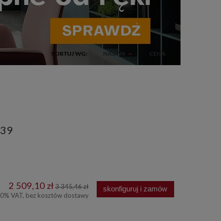
SORTUJ WG:
NAZWA
CENA
539
2 509,10 zł
3 345,46 zł
skonfiguruj i zamów
00% VAT, bez kosztów dostawy