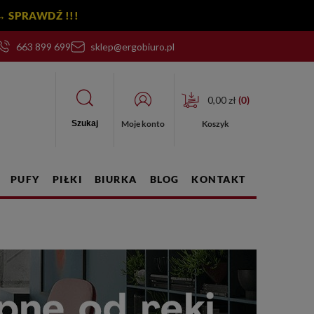
y! → SPRAWDŹ !!!
663 899 699
sklep@ergobiuro.pl
0,00 zł
(
0
)
Moje konto
Koszyk
Szukaj
PUFY
PIŁKI
BIURKA
BLOG
KONTAKT