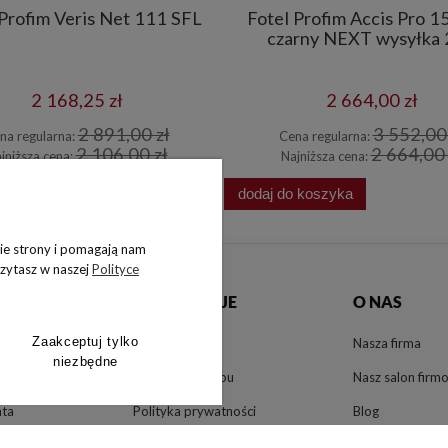
 Profim Veris Net 111 SFL
Fotel Profim Accis Pro 1
czarny NEXT wysyłka
2 168,25 zł
2 664,00 zł
2 891,00 zł
3 552,00 
na regularna:
Cena regularna:
2 106,00 zł
2 664,00 
jniższa cena:
Najniższa cena:
o koszyka
dodaj do koszyka
nie strony i pomagają nam
czytasz w naszej
Polityce
TO
INFORMACJE
O NAS
Zaakceptuj tylko
Jak zamawiać
Nasza firma
niezbędne
enia
Regulamin sklepu
Nasz salon firm
nta
Polityka prywatności
Blog
Zwroty i reklamacje
Media o nas