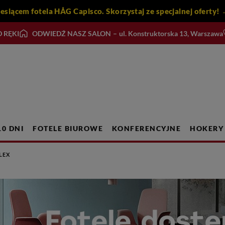
iesiącem fotela HÅG Capisco. Skorzystaj ze specjalnej ofert
 RĘKI
ODWIEDŹ NASZ SALON
–
ul. Konstruktorska 13, Warszawa
10 DNI
FOTELE BIUROWE
KONFERENCYJNE
HOKERY
LEX