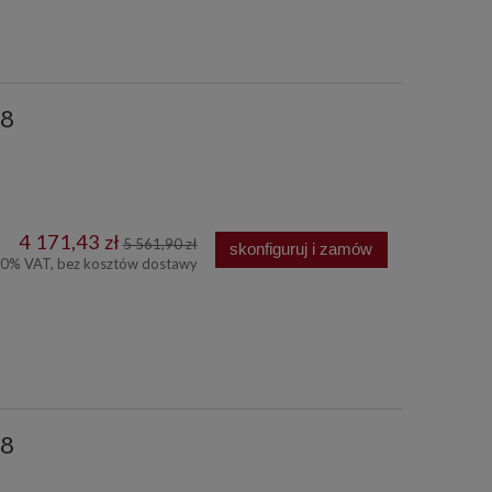
78
4 171,43 zł
5 561,90 zł
skonfiguruj i zamów
00% VAT, bez kosztów dostawy
78