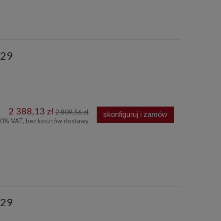
029
2 388,13 zł
2 809,56 zł
skonfiguruj i zamów
00% VAT, bez kosztów dostawy
529