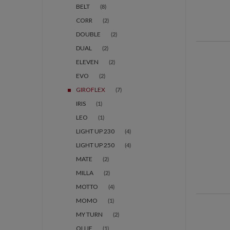
BELT
(8)
CORR
(2)
DOUBLE
(2)
DUAL
(2)
ELEVEN
(2)
EVO
(2)
GIROFLEX
(7)
IRIS
(1)
LEO
(1)
LIGHT UP 230
(4)
LIGHT UP 250
(4)
MATE
(2)
MILLA
(2)
MOTTO
(4)
MOMO
(1)
MY TURN
(2)
OLLIE
(1)