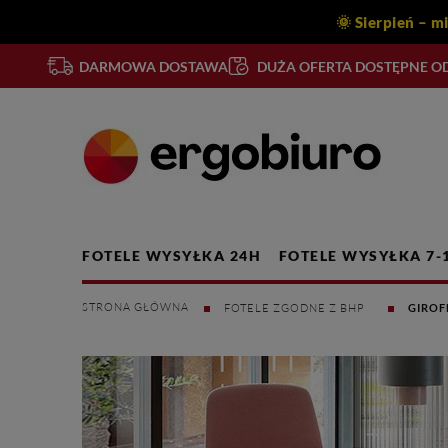
🌞 Sierpień – m
DARMOWA DOSTAWA
DUŻA OFERTA DOSTĘPNE OD
FOTELE WYSYŁKA 24H
FOTELE WYSYŁKA 7-
FOTELE ZGODNE Z BHP
GIROF