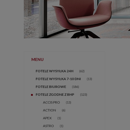
MENU
FOTELE WYSYŁKA 24H
(62)
FOTELE WYSYŁKA 7-10 DNI
(13)
FOTELE BIUROWE
(186)
FOTELE ZGODNE Z BHP
(123)
ACCIS PRO
(13)
ACTION
(6)
APEX
(1)
ASTRO
(1)