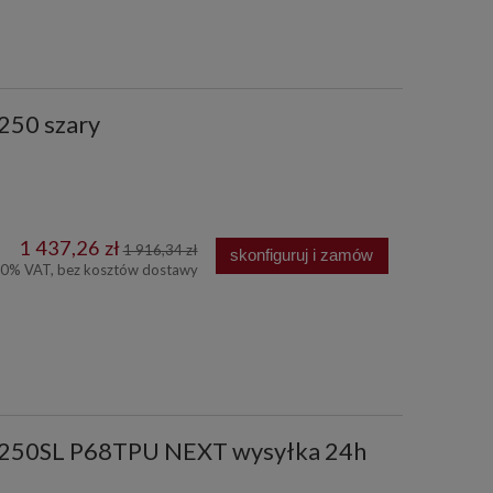
 250 szary
1 437,26 zł
1 916,34 zł
skonfiguruj i zamów
00% VAT, bez kosztów dostawy
p 250SL P68TPU NEXT wysyłka 24h