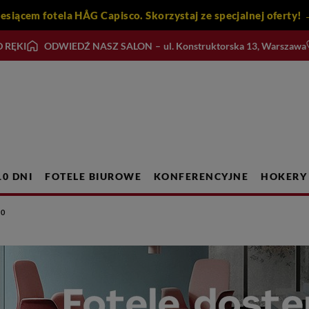
iesiącem fotela HÅG Capisco. Skorzystaj ze specjalnej ofert
 RĘKI
ODWIEDŹ NASZ SALON
–
ul. Konstruktorska 13, Warszawa
10 DNI
FOTELE BIUROWE
KONFERENCYJNE
HOKERY
50