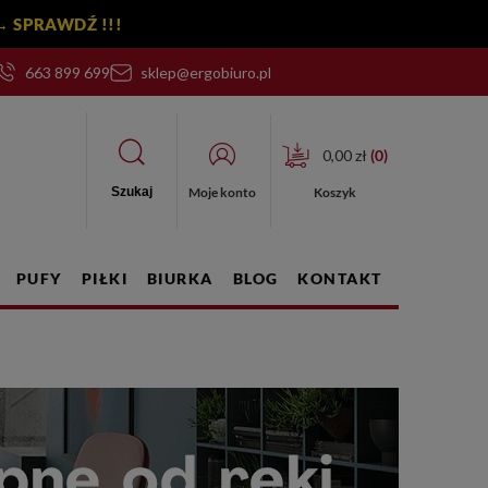
y! → SPRAWDŹ !!!
663 899 699
sklep@ergobiuro.pl
0,00 zł
(
0
)
Moje konto
Koszyk
Szukaj
PUFY
PIŁKI
BIURKA
BLOG
KONTAKT