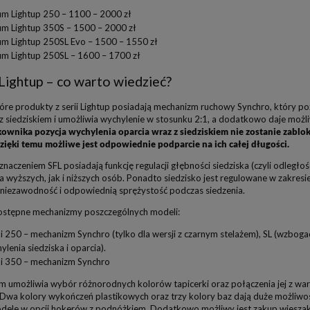
im Lightup 250 – 1100 – 2000 zł
im Lightup 350S – 1500 – 2000 zł
im Lightup 250SL Evo – 1500 – 1550 zł
im Lightup 250SL – 1600 – 1700 zł
Lightup – co warto wiedzieć?
tóre produkty z serii Lightup posiadają mechanizm ruchowy Synchro, który p
z siedziskiem i umożliwia wychylenie w stosunku 2:1, a dodatkowo daje możl
kownika pozycja wychylenia oparcia wraz z siedziskiem nie zostanie zablok
dzięki temu możliwe jest odpowiednie podparcie na ich całej długości.
naczeniem SFL posiadają funkcję regulacji głębności siedziska (czyli odległośc
 wyższych, jak i niższych osób. Ponadto siedzisko jest regulowane w zakresie
ą niezawodność i odpowiednią sprężystość podczas siedzenia.
stępne mechanizmy poszczególnych modeli:
i 250 – mechanizm Synchro (tylko dla wersji z czarnym stelażem), SL (wzbog
ylenia siedziska i oparcia).
i 350 – mechanizm Synchro
im umożliwia wybór różnorodnych kolorów tapicerki oraz połączenia jej z 
 Dwa kolory wykończeń plastikowych oraz trzy kolory baz dają duże możliwoś
dele w opcji hokerów z podnóżkiem. Dodatkowo możliwy jest zakup wiesza