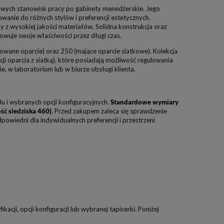
dowych stanowisk pracy po gabinety menedżerskie. Jego
anie do różnych stylów i preferencji estetycznych.
 z wysokiej jakości materiałów. Solidna konstrukcja oraz
owuje swoje właściwości przez długi czas.
rowane oparcie) oraz 250 (mające oparcie siatkowe). Kolekcja
ji oparcia z siatką), które posiadają możliwość regulowania
, w laboratorium lub w biurze obsługi klienta.
u i wybranych opcji konfiguracyjnych.
Standardowe wymiary
ść siedziska 460)
. Przed zakupem zaleca się sprawdzenie
wiedni dla indywidualnych preferencji i przestrzeni
acji, opcji konfiguracji lub wybranej tapicerki. Poniżej