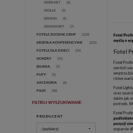
VERIS NET
(6)
VIOLLE
(5)
XENON
(3)
XENON NET
(7)
FOTELE ZGODNE Z BHP
(123)
Fotel Prof
myślą o er
(211)
Fotel P
FOTELE DLA DZIECI
(31)
HOKERY
(31)
Fotel Profi
BIURKA
(7)
zwrócić uwa
wnętrza bi
PUFY
(5)
różne waria
AKCESORIA
(6)
Fotel Ligh
PIŁKI
(30)
oraz oparc
takim jak m
FILTRUJ WYSZUKIWANIE
potrzeb. W
Fotel Profi
PRODUCENT
podłokietn
pozycji si
wsparcie d
: (wybierz)