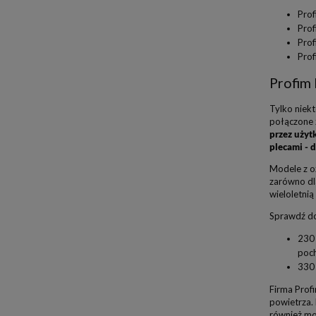
Prof
Prof
Prof
Prof
Profim 
Tylko niek
połączone 
przez użyt
plecami - 
Modele z oz
zarówno dla
wieloletni
Sprawdź do
230 
poch
330 
Firma Prof
powietrza.
również mo