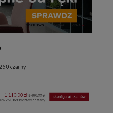
SORTUJ WG:
NAZWA
CENA
0
 250 czarny
1 110,00 zł
1 480,00 zł
skonfiguruj i zamów
00% VAT, bez kosztów dostawy