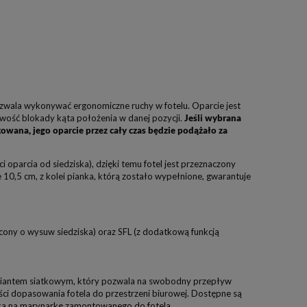
ozwala wykonywać ergonomiczne ruchy w fotelu. Oparcie jest
iwość blokady kąta położenia w danej pozycji.
Jeśli wybrana
owana, jego oparcie przez cały czas będzie podążało za
i oparcia od siedziska), dzięki temu fotel jest przeznaczony
 10,5 cm, z kolei pianka, którą zostało wypełnione, gwarantuje
acony o wysuw siedziska) oraz SFL (z dodatkową funkcją
wariantem siatkowym, który pozwala na swobodny przepływ
ci dopasowania fotela do przestrzeni biurowej. Dostępne są
ka na marynarkę zamontowanego do fotela.