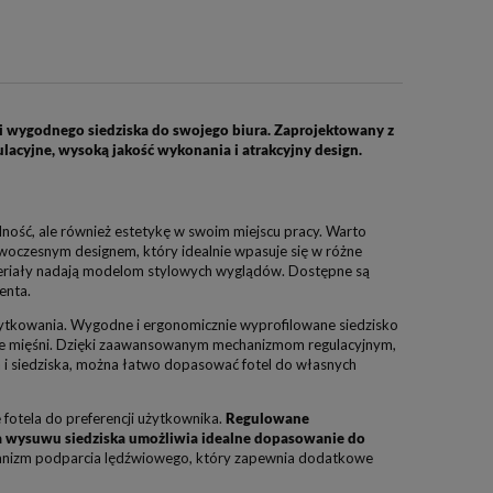
 i wygodnego siedziska do swojego biura. Zaprojektowany z
lacyjne, wysoką jakość wykonania i atrakcyjny design.
alność, ale również estetykę w swoim miejscu pracy. Warto
nowoczesnym designem, który idealnie wpasuje się w różne
ateriały nadają modelom stylowych wyglądów. Dostępne są
enta.
ytkowania. Wygodne i ergonomicznie wyprofilowane siedzisko
enie mięśni. Dzięki zaawansowanym mechanizmom regulacyjnym,
ia i siedziska, można łatwo dopasować fotel do własnych
 fotela do preferencji użytkownika.
Regulowane
ja wysuwu siedziska umożliwia idealne dopasowanie do
anizm podparcia lędźwiowego, który zapewnia dodatkowe