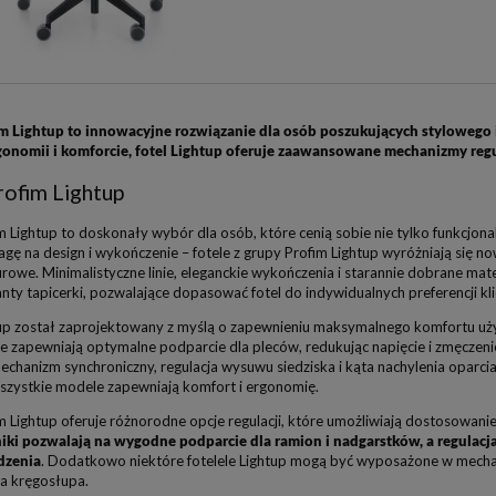
im Lightup to innowacyjne rozwiązanie dla osób poszukujących stylowego
gonomii i komforcie, fotel Lightup oferuje zaawansowane mechanizmy regu
rofim Lightup
m Lightup to doskonały wybór dla osób, które cenią sobie nie tylko funkcjon
gę na design i wykończenie – fotele z grupy Profim Lightup wyróżniają się 
urowe. Minimalistyczne linie, eleganckie wykończenia i starannie dobrane m
nty tapicerki, pozwalające dopasować fotel do indywidualnych preferencji kli
tup został zaprojektowany z myślą o zapewnieniu maksymalnego komfortu uż
ie zapewniają optymalne podparcie dla pleców, redukując napięcie i zmęcz
echanizm synchroniczny, regulacja wysuwu siedziska i kąta nachylenia oparc
szystkie modele zapewniają komfort i ergonomię.
m Lightup oferuje różnorodne opcje regulacji, które umożliwiają dostosowanie
iki pozwalają na wygodne podparcie dla ramion i nadgarstków, a regulac
edzenia
. Dodatkowo niektóre fotelele Lightup mogą być wyposażone w mech
la kręgosłupa.