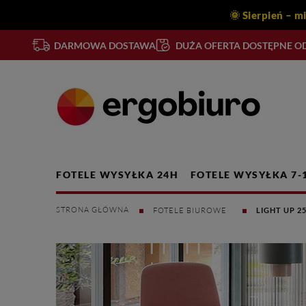
🌞 Sierpień – m
DARMOWA DOSTAWA
DUŻA OFERTA DOSTĘPNE OD
FOTELE WYSYŁKA 24H
FOTELE WYSYŁKA 7-
FOTELE BIUROWE
LIGHT UP 2