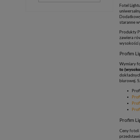
Fotel Ligh
uniwersaln
Dodatkowym
staranne wy
Produkty Pr
zawiera rów
wysokości p
Profim L
Wymiary fo
to (wysoko
dokładnych
biurowej. 
Prof
Prof
Prof
Prof
Profim Li
Ceny
fotel
przedstawi