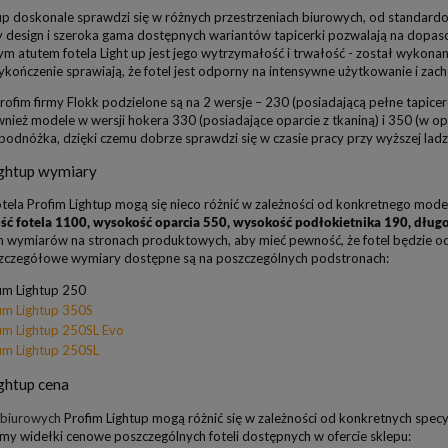
tup doskonale sprawdzi się w różnych przestrzeniach biurowych, od standar
y design i szeroka gama dostępnych wariantów tapicerki pozwalają na dopasow
 atutem fotela Light up jest jego wytrzymałość i trwałość - został wykonany
kończenie sprawiają, że fotel jest odporny na intensywne użytkowanie i zach
ofim firmy Flokk podzielone są na 2 wersje – 230 (posiadającą pełne tapice
nież modele w wersji hokera 330 (posiadające oparcie z tkaniną) i 350 (w opc
odnóżka, dzięki czemu dobrze sprawdzi się w czasie pracy przy wyższej ladzie
ightup wymiary
tela Profim Lightup mogą się nieco różnić w zależności od konkretnego model
ść fotela 1100, wysokość oparcia 550, wysokość podłokietnika 190, długo
 wymiarów na stronach produktowych, aby mieć pewność, że fotel będzie odpo
Szczegółowe wymiary dostępne są na poszczególnych podstronach:
im Lightup 250
im Lightup 350S
im Lightup 250SL Evo
im Lightup 250SL
ghtup cena
i biurowych
Profim Lightup mogą różnić się w zależności od konkretnych specyfik
my widełki cenowe poszczególnych foteli dostępnych w ofercie sklepu: