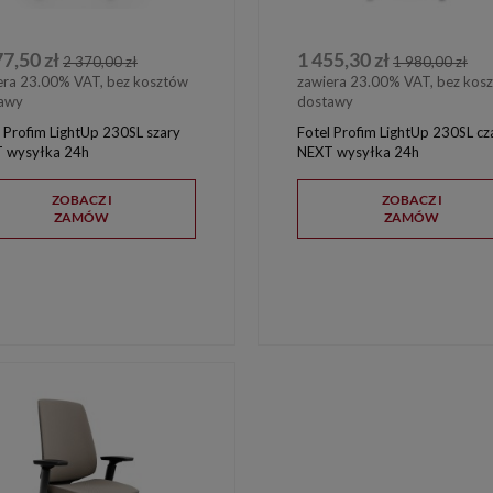
77,50 zł
1 455,30 zł
2 370,00 zł
1 980,00 zł
era 23.00% VAT, bez kosztów
zawiera 23.00% VAT, bez kos
awy
dostawy
l Profim LightUp 230SL szary
Fotel Profim LightUp 230SL cz
 wysyłka 24h
NEXT wysyłka 24h
ZOBACZ I
ZOBACZ I
ZAMÓW
ZAMÓW