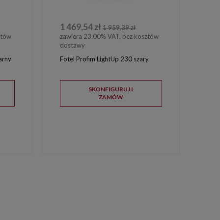
1 469,54 zł
1 959,39 zł
ztów
zawiera 23.00% VAT, bez kosztów
dostawy
arny
Fotel Profim LightUp 230 szary
SKONFIGURUJ I
ZAMÓW