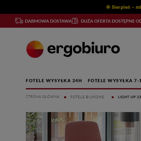
🌞 Sierpień – m
DARMOWA DOSTAWA
DUŻA OFERTA DOSTĘPNE OD
FOTELE WYSYŁKA 24H
FOTELE WYSYŁKA 7-
FOTELE BIUROWE
LIGHT UP 2