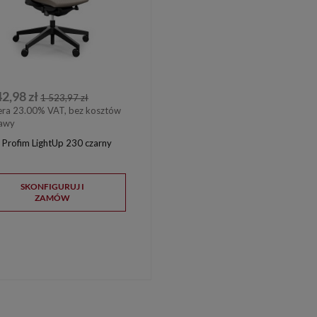
42,98 zł
1 523,97 zł
era 23.00% VAT, bez kosztów
awy
l Profim LightUp 230 czarny
SKONFIGURUJ I
ZAMÓW