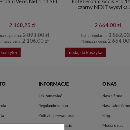
 Profim Veris Net 111 SFL
Fotel Profim Accis Pro 1
czarny NEXT wysyłka
2 168,25 zł
2 664,00 zł
2 891,00 zł
3 552,00 
na regularna:
Cena regularna:
2 106,00 zł
2 664,00 
jniższa cena:
Najniższa cena:
o koszyka
dodaj do koszyka
TO
INFORMACJE
O NAS
Jak zamawiać
Nasza firma
enia
Regulamin sklepu
Nasz salon firm
nta
Polityka prywatności
Blog
Zwroty i reklamacje
Media o nas