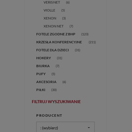
VERIS NET
(6)
VIOLLE
(5)
XENON
(3)
XENON NET
(7)
FOTELE ZGODNE Z BHP
(123)
(211)
FOTELE DLA DZIECI
(31)
HOKERY
(31)
BIURKA
(7)
PUFY
(5)
AKCESORIA
(6)
PIŁKI
(30)
FILTRUJ WYSZUKIWANIE
PRODUCENT
: (wybierz)