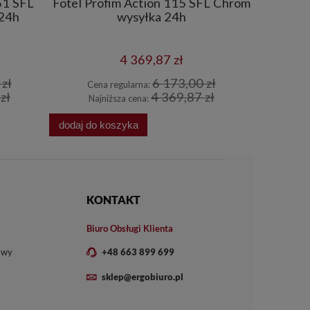
51 SFL
Fotel Profim Action 115 SFL Chrom
Fotel P
 24h
wysyłka 24h
N
4 369,87 zł
zł
6 173,00 zł
Cena regularna:
Cena
zł
4 369,87 zł
Najniższa cena:
Najn
dodaj do koszyka
dodaj do 
KONTAKT
Biuro Obsługi Klienta
owy
+48 663 899 699
sklep@ergobiuro.pl