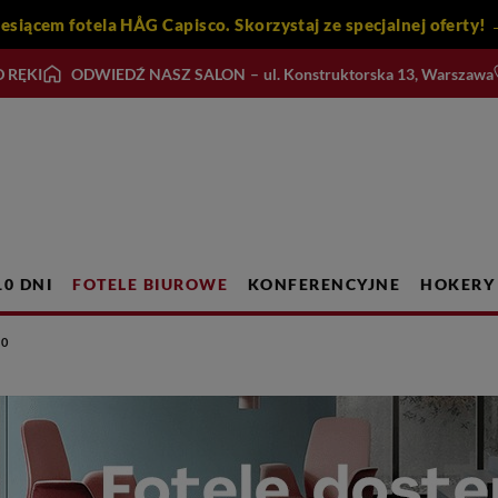
iesiącem fotela HÅG Capisco. Skorzystaj ze specjalnej ofert
 RĘKI
ODWIEDŹ NASZ SALON
–
ul. Konstruktorska 13, Warszawa
10 DNI
FOTELE BIUROWE
KONFERENCYJNE
HOKERY
30