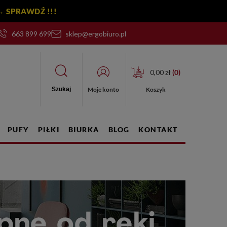
y! → SPRAWDŹ !!!
663 899 699
sklep@ergobiuro.pl
0,00 zł
(
0
)
Moje konto
Koszyk
Szukaj
PUFY
PIŁKI
BIURKA
BLOG
KONTAKT