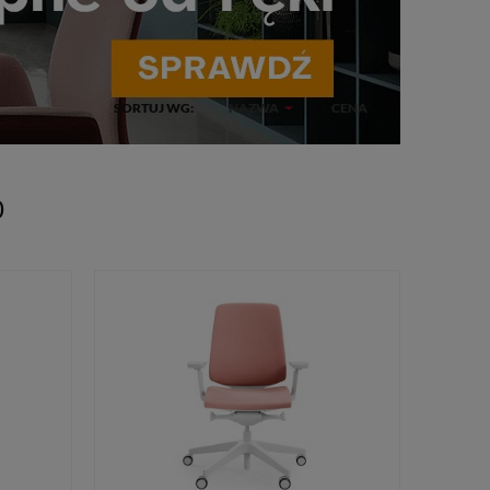
SORTUJ WG:
NAZWA
CENA
0