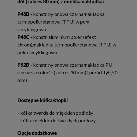
dół (zakres 80 mm) z miękką nakładką:
P48B
- konstr. nylonowa czarna/nakładka
termopoliuretanowa (TPU) w pełni
recyklingowa
P48C
- konstr. aluminium poler. (efekt
chrom)/nakładka termopoliuretanowa (TPU) w
pełni recyklingowa
P52B
- konstr. nylonowa czarna/nakładka PU
reg.na szerokość (zakres 30 mm) i przód-tył (50
mm)
Dostępne kółka/stopki
- kółka twarde do miękkich podłoży
- kółka miękkie do twardych podłoży
Opcje dodatkowe