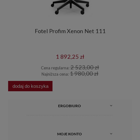
Fotel Profim Xenon Net 111
1 892,25 zł
2 523,00 zł
Cena regularna:
1 980,00 zł
Najniższa cena:
dodaj do koszyka
d
ERGOBIURO
MOJE KONTO