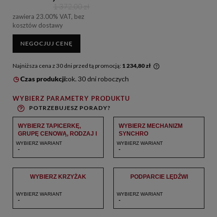
1 372,00 zł
zawiera 23.00% VAT, bez
kosztów dostawy
NEGOCJUJ CENĘ
Najniższa cena z 30 dni przed tą promocją:
1 234,80 zł
Jeżeli produkt jest sprzedawany krócej niż 30 dni,
Czas produkcji:
ok. 30 dni roboczych
wyświetlana jest najniższa cena od momentu, kiedy produkt
pojawił się w sprzedaży.
WYBIERZ PARAMETRY PRODUKTU
POTRZEBUJESZ PORADY?
WYBIERZ TAPICERKĘ,
WYBIERZ MECHANIZM
GRUPĘ CENOWĄ, RODZAJ I
SYNCHRO
KOLOR
WYBIERZ WARIANT
WYBIERZ WARIANT
-
-
WYBIERZ KRZYŻAK
PODPARCIE LĘDŹWI
WYBIERZ WARIANT
WYBIERZ WARIANT
-
-