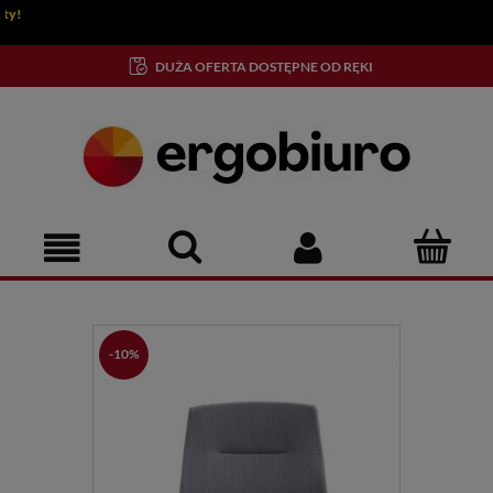
!
DUŻA OFERTA DOSTĘPNE OD RĘKI
-10%