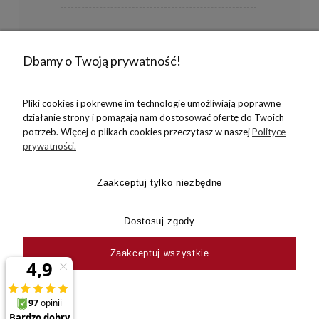
INFORMACJE
Dbamy o Twoją prywatność!
Pliki cookies i pokrewne im technologie umożliwiają poprawne
O NAS
działanie strony i pomagają nam dostosować ofertę do Twoich
potrzeb. Więcej o plikach cookies przeczytasz w naszej
Polityce
prywatności.
KONTAKT
Zaakceptuj tylko niezbędne
Dostosuj zgody
Zaakceptuj wszystkie
Ergobiuro.pl © 2026 Wszelkie prawa zastrzeżone
Sklep internetowy Shoper.pl
Created by