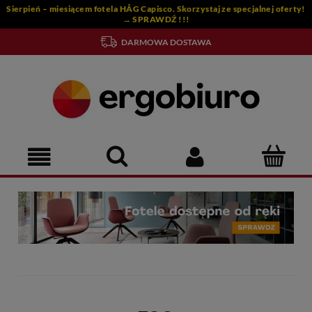
rty!
DUŻA OFERTA DOSTĘPNE OD RĘKI