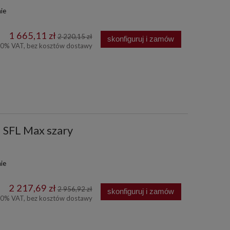
ie
1 665,11 zł
2 220,15 zł
skonfiguruj i zamów
00% VAT, bez kosztów dostawy
1 SFL Max szary
ie
2 217,69 zł
2 956,92 zł
skonfiguruj i zamów
00% VAT, bez kosztów dostawy