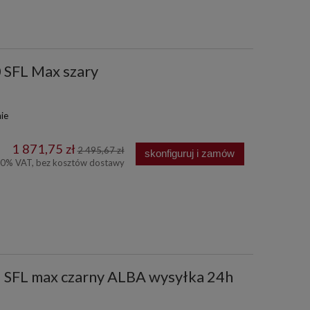
0 SFL Max szary
ie
1 871,75 zł
2 495,67 zł
skonfiguruj i zamów
00% VAT, bez kosztów dostawy
1 SFL max czarny ALBA wysyłka 24h