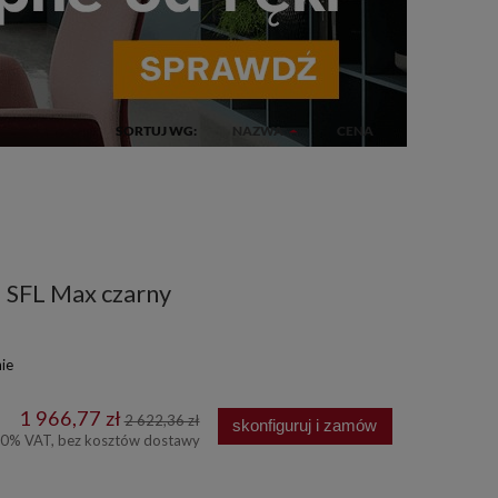
SORTUJ WG:
NAZWA
CENA
1 SFL Max czarny
ie
1 966,77 zł
2 622,36 zł
skonfiguruj i zamów
00% VAT, bez kosztów dostawy