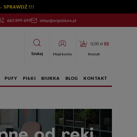
y! → SPRAWDŹ !!!
663 899 699
sklep@ergobiuro.pl
0,00 zł
(
0
)
Moje konto
Koszyk
Szukaj
PUFY
PIŁKI
BIURKA
BLOG
KONTAKT