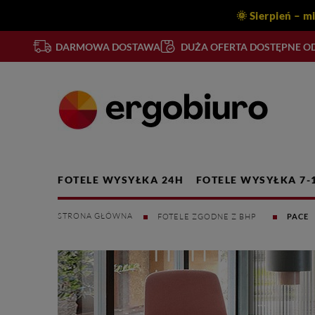
🌞 Sierpień – m
DARMOWA DOSTAWA
DUŻA OFERTA DOSTĘPNE OD
FOTELE WYSYŁKA 24H
FOTELE WYSYŁKA 7-
FOTELE ZGODNE Z BHP
PACE