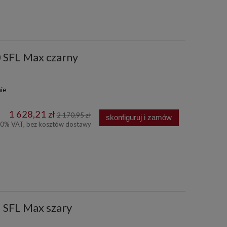
0 SFL Max czarny
ie
1 628,21 zł
2 170,95 zł
skonfiguruj i zamów
00% VAT, bez kosztów dostawy
1 SFL Max szary