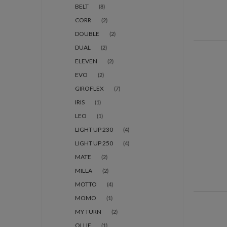
BELT
(8)
CORR
(2)
DOUBLE
(2)
DUAL
(2)
ELEVEN
(2)
EVO
(2)
GIROFLEX
(7)
IRIS
(1)
LEO
(1)
LIGHT UP 230
(4)
LIGHT UP 250
(4)
MATE
(2)
MILLA
(2)
MOTTO
(4)
MOMO
(1)
MY TURN
(2)
OLLIE
(1)