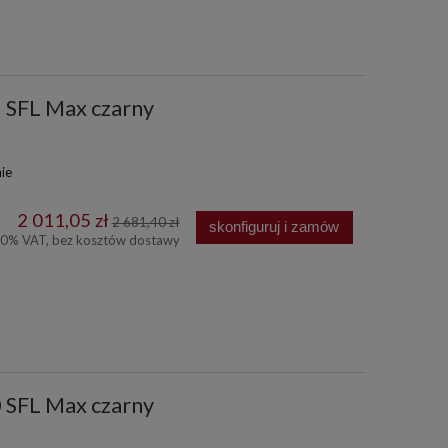
1 SFL Max czarny
ie
2 011,05 zł
2 681,40 zł
skonfiguruj i zamów
00% VAT, bez kosztów dostawy
0 SFL Max czarny