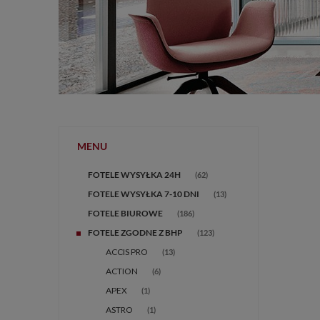
MENU
FOTELE WYSYŁKA 24H
(62)
FOTELE WYSYŁKA 7-10 DNI
(13)
FOTELE BIUROWE
(186)
FOTELE ZGODNE Z BHP
(123)
ACCIS PRO
(13)
ACTION
(6)
APEX
(1)
ASTRO
(1)