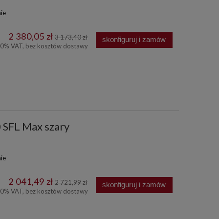
ie
2 380,05 zł
3 173,40 zł
skonfiguruj i zamów
00% VAT, bez kosztów dostawy
0 SFL Max szary
ie
2 041,49 zł
2 721,99 zł
skonfiguruj i zamów
00% VAT, bez kosztów dostawy