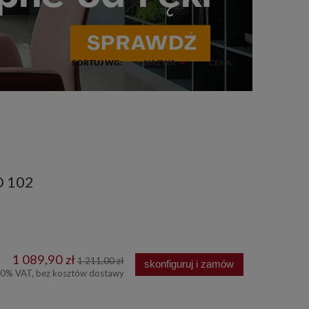
SORTUJ WG:
NAZWA
CENA
O 102
1 089,90 zł
1 211,00 zł
skonfiguruj i zamów
00% VAT, bez kosztów dostawy