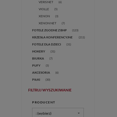
VERIS NET
(6)
VIOLLE
(5)
XENON
(3)
XENON NET
(7)
FOTELE ZGODNE Z BHP
(123)
(211)
FOTELE DLA DZIECI
(31)
HOKERY
(31)
BIURKA
(7)
PUFY
(5)
AKCESORIA
(6)
PIŁKI
(30)
FILTRUJ WYSZUKIWANIE
PRODUCENT
: (wybierz)