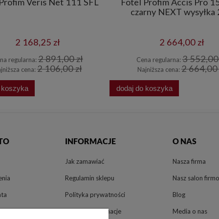
 Profim Veris Net 111 SFL
Fotel Profim Accis Pro 1
czarny NEXT wysyłka
2 168,25 zł
2 664,00 zł
2 891,00 zł
3 552,00 
na regularna:
Cena regularna:
2 106,00 zł
2 664,00 
jniższa cena:
Najniższa cena:
o koszyka
dodaj do koszyka
TO
INFORMACJE
O NAS
Jak zamawiać
Nasza firma
enia
Regulamin sklepu
Nasz salon firm
nta
Polityka prywatności
Blog
Zwroty i reklamacje
Media o nas