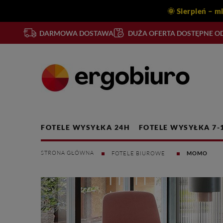
🌞 Sierpień – m
DARMOWA DOSTAWA
DUŻA OFERTA DOSTĘPNE OD
FOTELE WYSYŁKA 24H
FOTELE WYSYŁKA 7-
FOTELE BIUROWE
MOMO