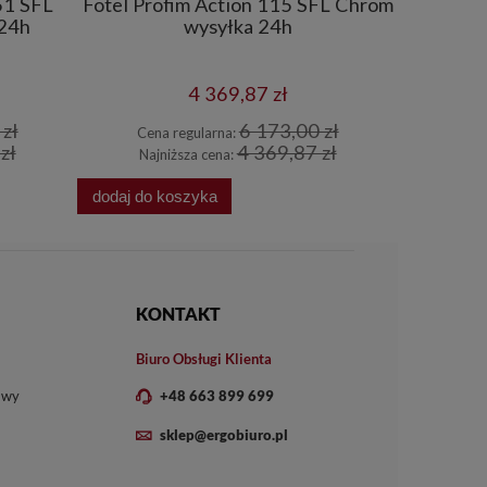
51 SFL
Fotel Profim Action 115 SFL Chrom
Fotel P
 24h
wysyłka 24h
N
4 369,87 zł
zł
6 173,00 zł
Cena regularna:
Cena
zł
4 369,87 zł
Najniższa cena:
Najn
dodaj do koszyka
dodaj do 
KONTAKT
Biuro Obsługi Klienta
owy
+48 663 899 699
sklep@ergobiuro.pl