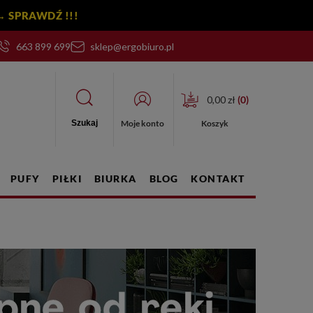
y! → SPRAWDŹ !!!
663 899 699
sklep@ergobiuro.pl
0,00 zł
(
0
)
Moje konto
Koszyk
Szukaj
PUFY
PIŁKI
BIURKA
BLOG
KONTAKT