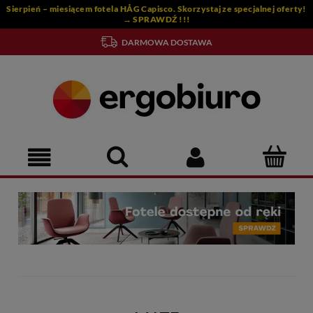
Sierpień – miesiącem fotela HÅG Capisco. Skorzystaj ze specjalnej oferty!
→ SPRAWDŹ !!!
DARMOWA DOSTAWA