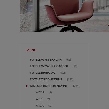
MENU
FOTELE WYSYŁKA 24H
(62)
FOTELE WYSYŁKA 7-10 DNI
(13)
FOTELE BIUROWE
(186)
FOTELE ZGODNE Z BHP
(123)
(211)
ACOS
(2)
ARIZ
(6)
ARCA
(1)