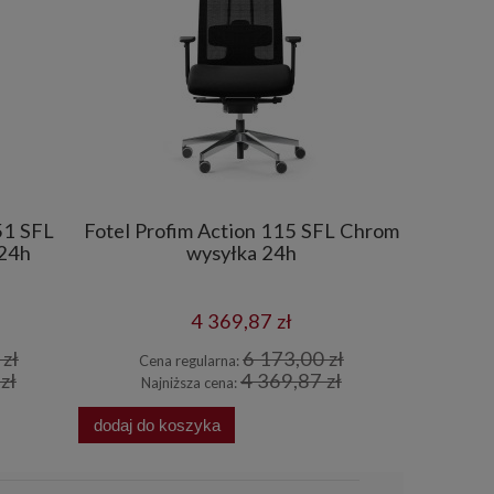
51 SFL
Fotel Profim Action 115 SFL Chrom
Fotel P
 24h
wysyłka 24h
N
4 369,87 zł
zł
6 173,00 zł
Cena regularna:
Cena
zł
4 369,87 zł
Najniższa cena:
Najn
dodaj do koszyka
dodaj do 