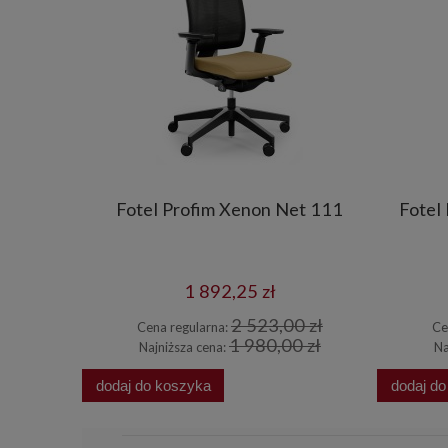
 151 SFL
Fotel Profim Xenon Net 111
Fotel
1 892,25 zł
0 zł
2 523,00 zł
Cena regularna:
Ce
5 zł
1 980,00 zł
Najniższa cena:
Na
dodaj do koszyka
dodaj d