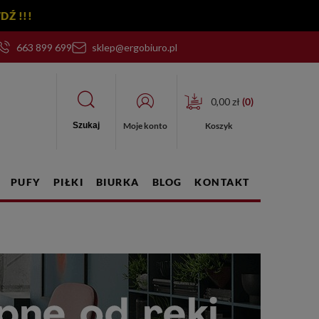
y! → SPRAWDŹ !!!
663 899 699
sklep@ergobiuro.pl
0,00 zł
(
0
)
Moje konto
Koszyk
Szukaj
PUFY
PIŁKI
BIURKA
BLOG
KONTAKT