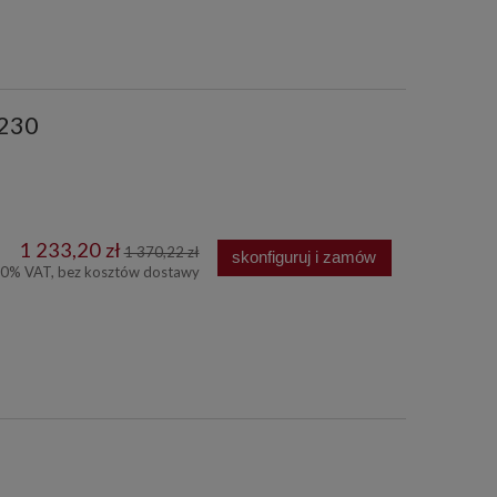
 230
1 233,20 zł
1 370,22 zł
skonfiguruj i zamów
00% VAT, bez kosztów dostawy