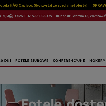
iesiącem fotela HÅG Capisco. Skorzystaj ze specjalnej ofert
 RĘKI
ODWIEDŹ NASZ SALON
–
ul. Konstruktorska 13, Warszawa
10 DNI
FOTELE BIUROWE
KONFERENCYJNE
HOKERY