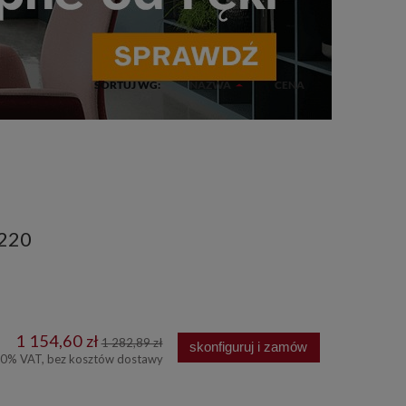
SORTUJ WG:
NAZWA
CENA
 220
1 154,60 zł
1 282,89 zł
skonfiguruj i zamów
00% VAT, bez kosztów dostawy