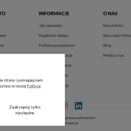
TO
INFORMACJE
O NAS
Jak zamawiać
Nasza firma
enia
Regulamin sklepu
Nasz salon firm
nta
Polityka prywatności
Blog
Zwroty i reklamacje
Media o nas
Płatności, dostawy
Pliki do pobrania
nie strony i pomagają nam
Terminy realizacji
czytasz w naszej
Polityce
Zaakceptuj tylko
niezbędne
Ergobiuro.pl © 2026 Wszelkie prawa zastrzeżone
Sklep internetowy Shoper.pl