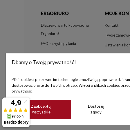
ERGOBIURO
MOJE KON
Dlaczego warto kupować na
Kontakt
Ergobiuro?
Twoje zamówi
FAQ - częste pytania
Ustawienia ko
Przechowalnia
Dbamy o Twoją prywatność!
Pliki cookies i pokrewne im technologie umożliwiają poprawne działa
dostosować ofertę do Twoich potrzeb. Więcej o plikach cookies prze
prywatności.
Zaakceptuj
Dostosuj
wszystkie
zgody