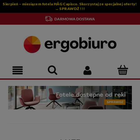
Sierpień – miesiącem fotela HÅG Capisco. Skorzystaj ze specjalnej oferty!
→ SPRAWDŹ !!!
DARMOWA DOSTAWA