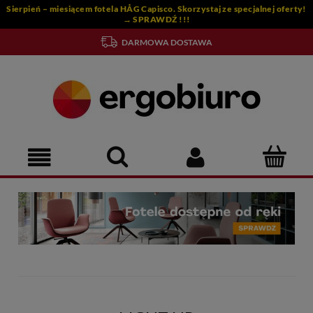
Sierpień – miesiącem fotela HÅG Capisco. Skorzystaj ze specjalnej oferty!
→ SPRAWDŹ !!!
DARMOWA DOSTAWA